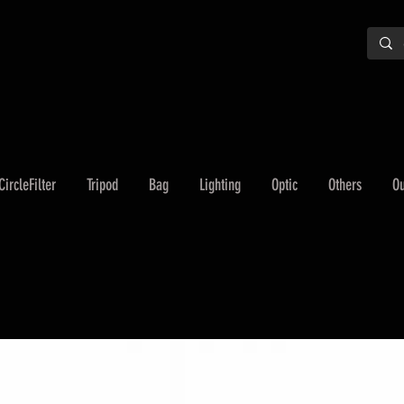
CircleFilter
Tripod
Bag
Lighting
Optic
Others
Ou