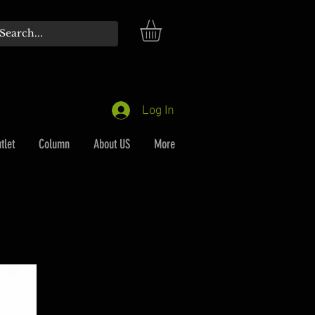
Log In
tlet
Column
About US
More