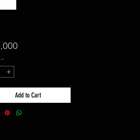
Price
,000
y
*
Add to Cart