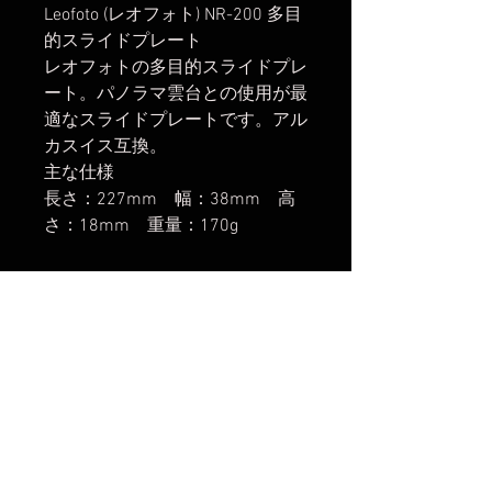
Leofoto (レオフォト) NR-200 多目
的スライドプレート
レオフォトの多目的スライドプレ
ート。パノラマ雲台との使用が最
適なスライドプレートです。アル
カスイス互換。
主な仕様
長さ：227mm 幅：38mm 高
さ：18mm 重量：170g
楽天市場でのご購入は
こちら
ヤフーショッピングでのご購入は
こちら
Amazonでのご購入は
こちら
から