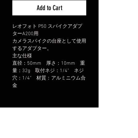
Add to Cart
レオフォト P50 スパイクアダプ
ターA200用
カメラスパイクの台座として使用
するアダプター。
主な仕様
直径：50mm 厚さ：10mm 重
量：32g 取付ネジ：1/4" ネジ
穴：1/4" 材質：アルミニウム合
金
楽天市場でのご購入は
こちら
ヤフーショッピングでのご購入は
こちら