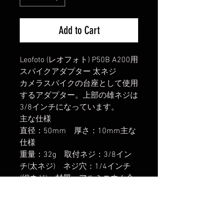
Add to Cart
Leofoto (レオフォト) P50B A200用
スパイクアダプター 太ネジ
カメラスパイクの台座として使用
するアダプター。上部の雄ネジは
3/8インチになっています。
主な仕様
直径：50mm 厚さ：10mm主な
仕様
重量：32g 取付ネジ：3/8イン
チ(太ネジ) ネジ穴：1/4インチ
(細ネジ) 材質：アルミニウム合
金
楽天市場でのご購入は
こちら