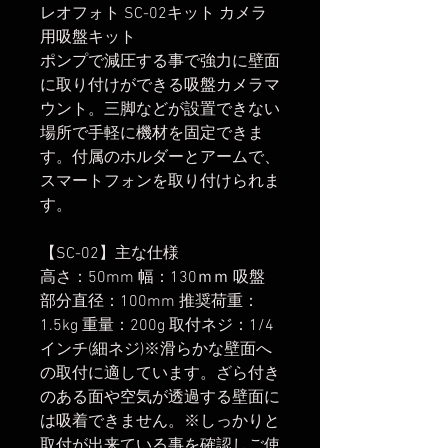
レオフォト SC-02キット カメラ
用吸盤キット
ポンプで減圧する事で強力に壁面
に取り付けができる吸盤カメラマ
ウント。三脚などが設置できない
場所で手軽に機材を固定できま
す。付属のホルダーとアームで、
スマートフォンを取り付けられま
す。
【SC-02】主な仕様
高さ：50mm 幅：130ｍｍ 吸盤
部分直径：100mm 推奨荷重：
1.5kg 重量：200g 取付ネジ：1/4
インチ(細ネジ)※滑らかな壁面へ
の取付に適しています。ざら付き
のある面や空気が透過する壁面に
は吸着できません。※しっかりと
取付が出来ている事を確認しご使