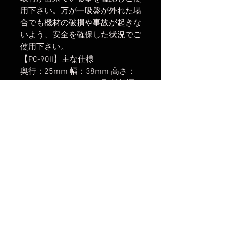
用下さい。万が一吸盤が外れた場
合でも機材の破損や事故が起きな
いよう、安全を確保した状況でご
使用下さい。
【PC-90II】主な仕様
奥行：25mm 幅：38mm 高さ：
84mm スマートフォン取付部調
整幅：56-90mm 重量：64g 取付
ネジ：1/4インチ(細ネジ)
【アーム】主な仕様
長さ：93mm 重量：70g 取付ネ
ジ：1/4インチ(細ネジ)
楽天市場でのご購入は
こちら
ヤフーショッピングでのご購入は
こちら
Amazonでのご購入は
こちら