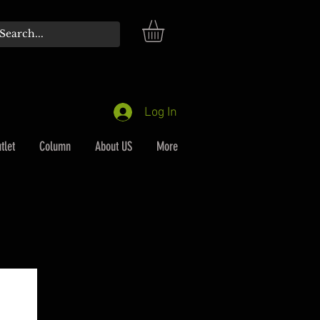
Log In
tlet
Column
About US
More