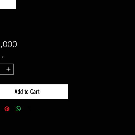
Price
,000
y
*
Add to Cart