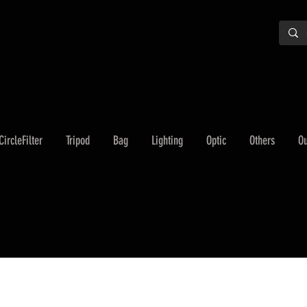
CircleFilter
Tripod
Bag
Lighting
Optic
Others
Ou