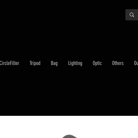
CircleFilter
Tripod
Bag
Lighting
Optic
Others
Ou