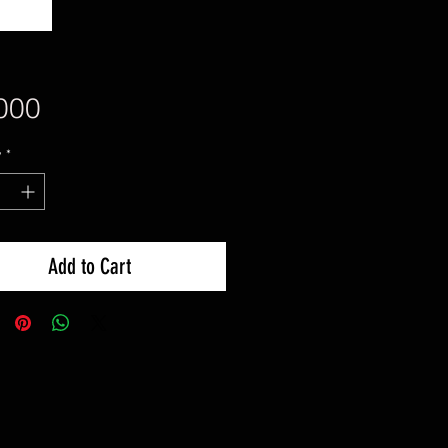
Price
000
y
*
Add to Cart