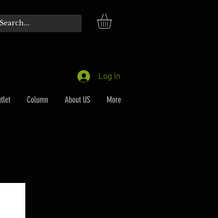
Log In
tlet
Column
About US
More