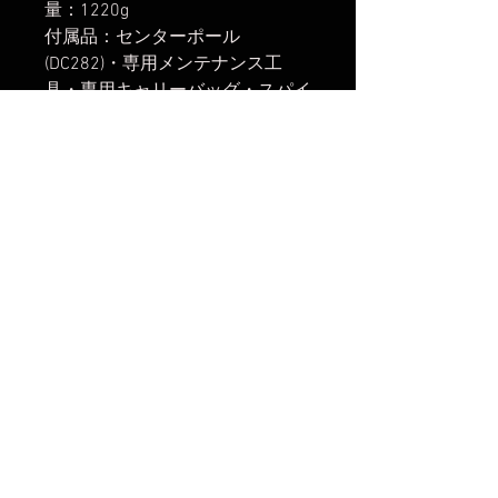
量：1220g
付属品：センターポール
(DC282)・専用メンテナンス工
具・専用キャリーバッグ・スパイ
ク石突
製品の紹介記事（林明輝氏と
Leofoto上田社長の対談）は
こち
ら
から
楽天市場でのご購入は
こちら
ヤフーショッピングでのご購入は
こちら
Amazonでのご購入は
こちら
No Reviews Yet
Share your thoughts. Be the first to
leave a review.