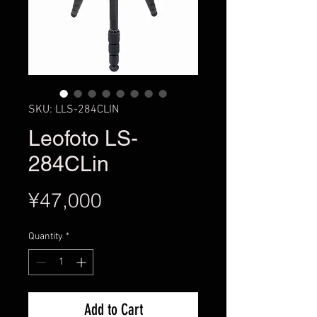
SKU: LLS-284CLIN
Leofoto LS-
284CLin
Price
¥47,000
Quantity
*
Add to Cart