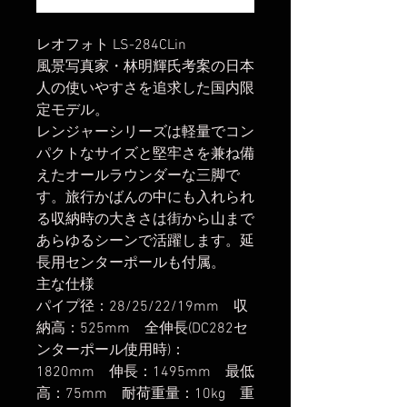
レオフォト LS-284CLin
風景写真家・林明輝氏考案の日本
人の使いやすさを追求した国内限
定モデル。
レンジャーシリーズは軽量でコン
パクトなサイズと堅牢さを兼ね備
えたオールラウンダーな三脚で
す。旅行かばんの中にも入れられ
る収納時の大きさは街から山まで
あらゆるシーンで活躍します。延
長用センターポールも付属。
主な仕様
パイプ径：28/25/22/19mm 収
納高：525mm 全伸長(DC282セ
ンターポール使用時)：
1820mm 伸長：1495mm 最低
高：75mm 耐荷重量：10kg 重