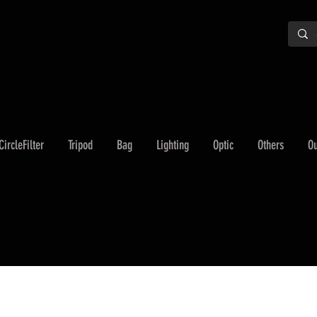
CircleFilter
Tripod
Bag
Lighting
Optic
Others
Ou