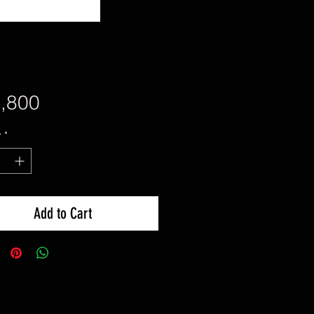
Price
,800
y
*
Add to Cart