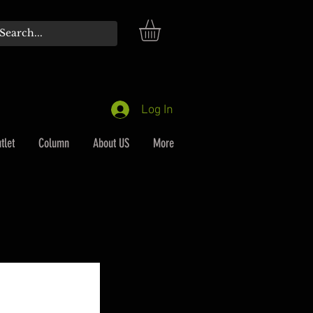
Log In
tlet
Column
About US
More