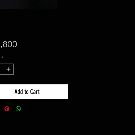
Price
,800
y
*
Add to Cart