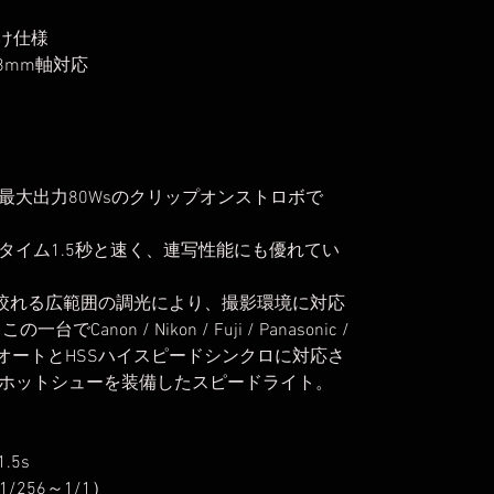
け仕様
8mm軸対応
最大出力80Wsのクリップオンストロボで
タイム1.5秒と速く、連写性能にも優れてい
で絞れる広範囲の調光により、撮影環境に対応
non / Nikon / Fuji / Panasonic /
TTLオートとHSSハイスピードシンクロに対応さ
ホットシューを装備したスピードライト。
.5s
1/256～1/1）