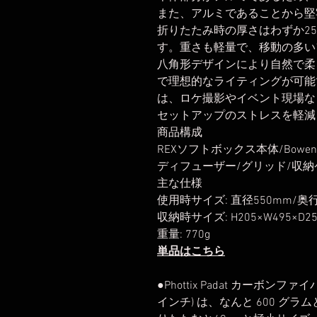
また、アルミであることから堅
折りたたみ時の厚さはわずか2
す。重さも軽量で、移動の多い
八角形デザインにより自然で柔
で理想的なライティングが可能
は、ロケ撮影やイベント現場な
セットアップのストレスを軽減
商品構成
REXソフトボックス本体/Bow
ディフューザー/グリッド/収納
主な仕様
使用時サイズ: 直径550mm/奥行
収納時サイズ: H205×W495×D2
重量: 770g
単品はこちら
●Phottix Padat カーボンフ
インチ) は、なんと 600 グ