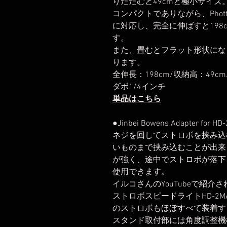
りたたむと49cmと極小サイズ
コンパクトでありながら、Phott
に対応し、完全に伸ばすと19
す。
また、畳むとフラット形状にな
ります。
全伸長：198cm/収納高：49cm
ダボ1/4インチ
単品はこちら
●Jinbei Bowens Adapter for HD-
ネジを回してストロボを挟み込
いものまで挟み込むことが出来
が強く、途中でストロボが落下
使用できます。
イルコさんのYouTubeで紹介
ストロボスピードライトHD-2MAX
のストロボもほぼすべて装着す
スタンド取付部には角度調整機