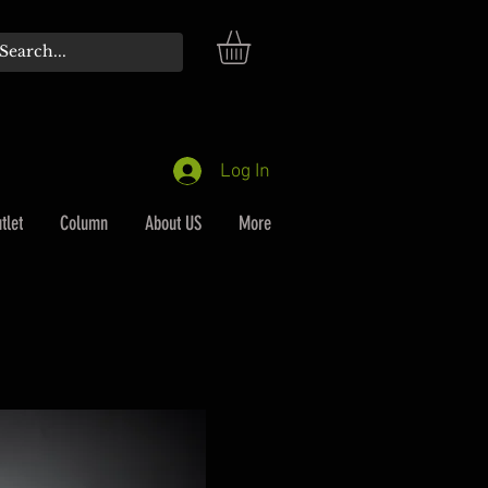
Log In
tlet
Column
About US
More