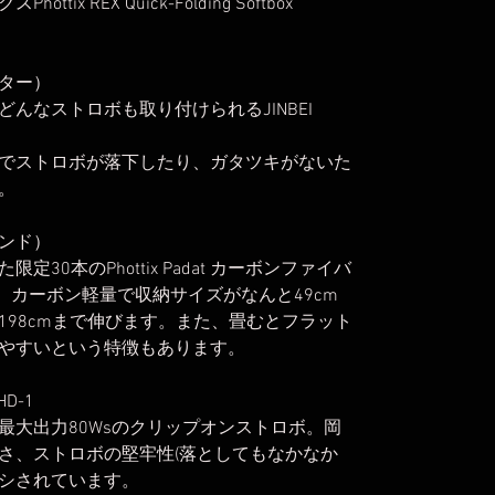
x REX Quick-Folding Softbox
ター）
んなストロボも取り付けられるJINBEI
でストロボが落下したり、ガタツキがないた
。
ンド）
30本のPhottix Padat カーボンファイバ
ド。カーボン軽量で収納サイズがなんと49cm
198cmまで伸びます。また、畳むとフラット
やすいという特徴もあります。
D-1
最大出力80Wsのクリップオンストロボ。岡
さ、ストロボの堅牢性(落としてもなかなか
シされています。