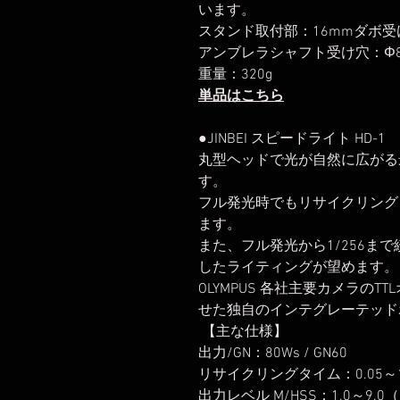
います。
スタンド取付部：16mmダボ受
アンブレラシャフト受け穴：Φ
重量：320g
単品はこちら
●JINBEI スピードライト HD-1
丸型ヘッドで光が自然に広がる
す。
フル発光時でもリサイクリング
ます。
また、フル発光から1/256ま
したライティングが望めます。 この一台でCa
OLYMPUS 各社主要カメラの
せた独自のインテグレーテッド
【主な仕様】
出力/GN：80Ws / GN60
リサイクリングタイム：0.05～1
出力レベル M/HSS：1.0～9.0（