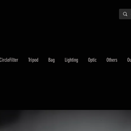
CircleFilter
Tripod
Bag
Lighting
Optic
Others
Ou