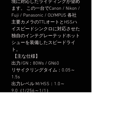
境に対応したライティングが望め
ます。 この一台でCanon / Nikon /
Fuji / Panasonic / OLYMPUS 各社
主要カメラのTTLオートとHSSハ
イスピードシンクロに対応させた
独自のインテグレーテッドホット
シューを装備したスピードライ
ト。
【主な仕様】
出力/GN：80Ws / GN60
リサイクリングタイム：0.05～
1.5s
出力レベル M/HSS：1.0～
9.0（1/256～1/1）
TTL：±3.0EVズーム
機能：8段階
24/28/35/50/70/80/105/200mm
フラッシュモード：TTL(オート) /
M（マニュアル）