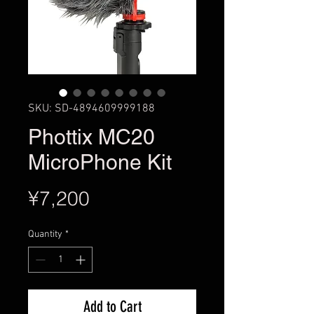
SKU: SD-4894609999188
Phottix MC20
MicroPhone Kit
Price
¥7,200
Quantity
*
Add to Cart