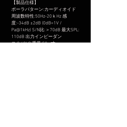
【製品仕様】
ポーラパターン:カーディオイド
周波数特性:50Hz-20ｋHz 感
度:-34dB ±2dB (0dB=1V /
Pa@1kHz) S/N比:＞70dB 最大SPL:
110dB 出力インピーダン
ス:0.68kΩ 重量:50g 寸
法:21×88mm
【同梱品】
MC20 MicroPhone本体 ショックマ
ウント ウィンドスクリーン (スポ
ンジ製） ウィンドジャマー（マ
フ製） TRSケーブル TRRSケーブ
ル 収納ポーチ 取扱説明書
楽天市場でのご購入は
こちら
ヤフーショッピングでのご購入は
こちら