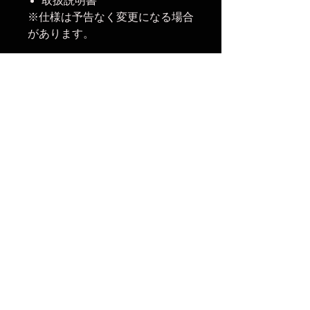
取扱説明書
※仕様は予告なく変更になる場合
があります。
収納
180mm x 830mm（マウ
時寸法
ント込）
使用
800mm x 1200mm x
時寸法
520mm（マウント込）
重量
1480g（マウント込）
マウ
Bowens
ント
Phottix Raja Quick-Folding Softbox
80x120cmの光特性：
光損失 (ストップ)
インナーディフューザー：-0.2
インナーディフューザー ＋ アウ
ターディフューザー：-0.7
グリッド：-0.0