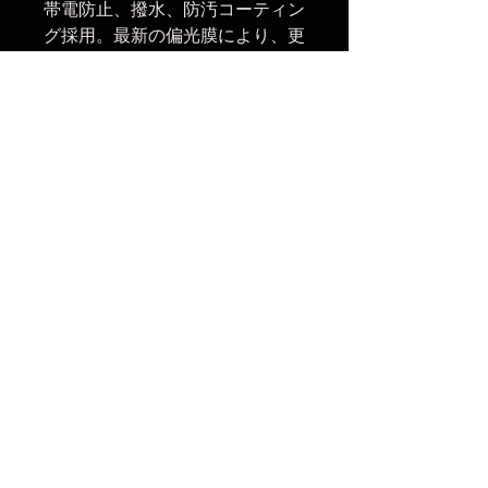
帯電防止、撥水、防汚コーティン
グ採用。最新の偏光膜により、更
にニュートラルな発色を実現。
フロント側フィルターネジ：
55mm(レンズキャップ・フィル
ター等の取付可)
楽天市場でのご購入は
こちら
ヤフーショッピングでのご購入は
こちら
Amazonでのご購入は
こちら
No Reviews Yet
Share your thoughts. Be the first to
leave a review.