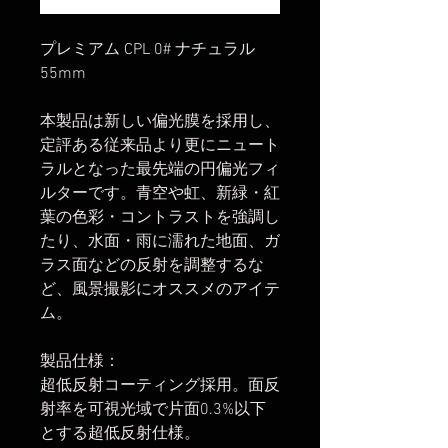
プレミアム CPL 0# ナチュラル
55mm
本製品は新しい偏光膜を採用し、
定評ある従来品より更にニュート
ラルとなった最先端の円偏光フィ
ルターです。青空や虹、新緑・紅
葉の色彩・コントラストを強調し
たり、水面・雨に濡れた地面、ガ
ラス面などの反射を調整するな
ど、風景撮影にオススメのアイテ
ム。
製品仕様：
超低反射コーティング採用。面反
射率を可視光域で片面0.3%以下
とする超低反射仕様。