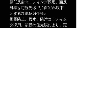
超低反射コーティング採用。面反
射率を可視光域で片面0.3%以下
とする超低反射仕様。
帯電防止、撥水、防汚コーティン
グ採用。最新の偏光膜により、更
にニュートラルな発色を実現。
フロント側フィルターネジ：
95mm(レンズキャップ・フィル
ター等の取付可)
楽天市場でのご購入は
こちら
ヤフーショッピングでのご購入は
こちら
Amazonでのご購入は
こちら