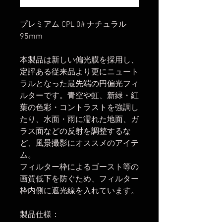
プレミアム CPL 0# ナチュラル
95mm
本製品は新しい偏光膜を採用し、
定評ある従来品より更にニュート
ラルとなった最先端の円偏光フィ
ルターです。青空や虹、新緑・紅
葉の色彩・コントラストを強調し
たり、水面・雨に濡れた地面、ガ
ラス面などの反射を調整するな
ど、風景撮影にオススメのアイテ
ム。
フィルター枠によるゴースト等の
画質低下を防ぐため、フィルター
枠内側に遮光線を入れています。
製品仕様：