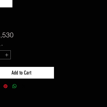
Price
,530
y
*
Add to Cart