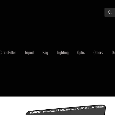
CircleFilter
Tripod
Bag
Lighting
Optic
Others
Ou