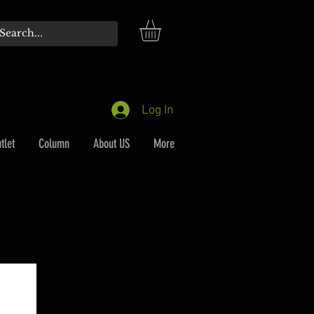
Log In
tlet
Column
About US
More