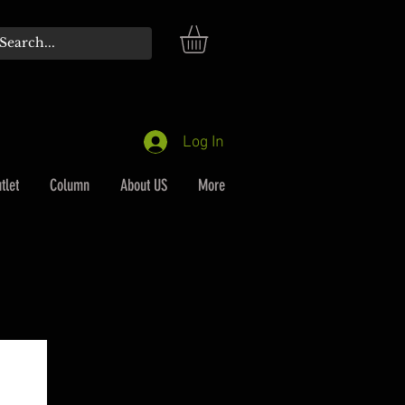
Log In
tlet
Column
About US
More