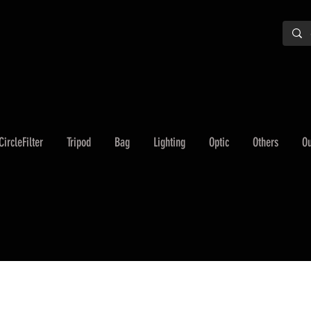
CircleFilter
Tripod
Bag
Lighting
Optic
Others
Ou