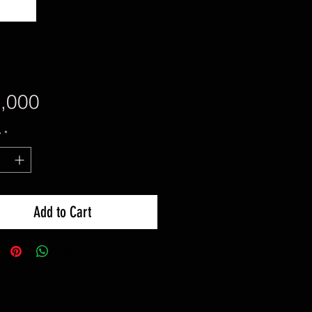
Price
,000
y
*
Add to Cart