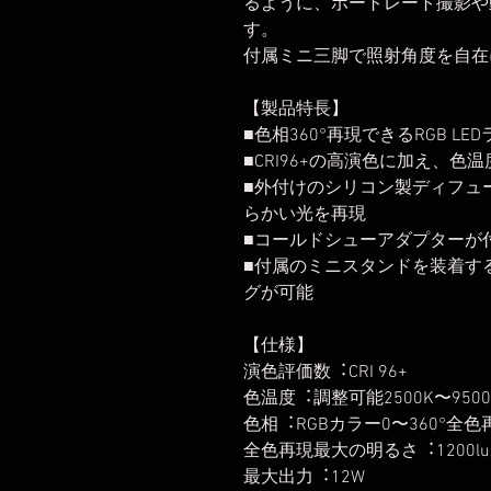
るように、ポートレート撮影や
す。
付属ミニ三脚で照射角度を自在
【製品特長】
■色相360°再現できるRGB LE
■CRI96+の高演色に加え、色温
■外付けのシリコン製ディフュ
らかい光を再現
■コールドシューアダプターが
■付属のミニスタンドを装着す
グが可能
【仕様】
演色評価数︓CRI 96+
色温度︓調整可能2500K〜9500
色相︓RGBカラー0〜360°全色
全色再現最大の明るさ︓1200lux
最大出力︓12W