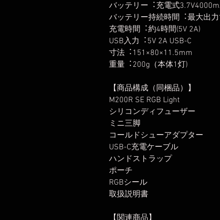
バッテリー︓充電式3.7V4000m
バッテリー持続時間︓最大出力
充電時間︓約4時間(5V 2A)
USB入力︓5V 2A USB-C
寸法︓151×80×11.5mm
重量︓200g（本体1灯)
【商品構成（同梱品）】
M200R SE RGB Light
シリコンディフューザー
ミニ三脚
コールドシューアダプター
USB-C充電ケーブル
ハンドストラップ
ポーチ
RGBシール
取扱説明書
【関連商品】