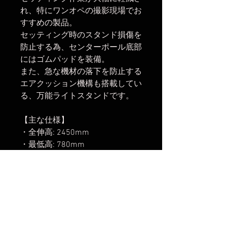
れ、特にワンオペの撮影現場でお
すすめの製品。
セッティング時のスタンド損傷を
防止する為、センターポール底部
にはゴムパッドを装備。
また、急な機材の落下を防止する
エアクッション機構も搭載してい
る、万能ライトスタンドです。
【主な仕様】
・全伸高: 2450mm
・最低高: 780mm
・格納高: 770mm
・本体重量: 1.82kg
・耐荷重: 5kg
・エアークッション: あり
・ダボ形状: オスダボ 1/4インチ
ねじ