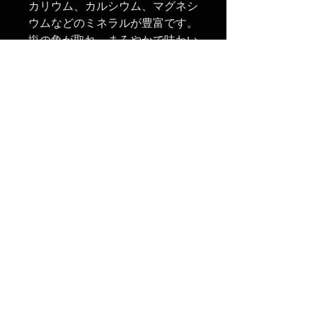
カリウム、カルシウム、マグネシ
ウムなどのミネラルが豊富です。
塩の角が取れ、まろやかで味わい
深く、豆腐や天ぷら、そばなどに
相性の良い塩です。
炭成分により、肉や魚の下ごしら
えに使用することで、臭み除去に
非常に効果的であります。銀座の
一流店で使用され、下ごしらえだ
けではなく、そば、そばの揚げ物
に炭塩を推奨しているとのことで
す。
楽天でのご購入は
こちら
ヤフーショッピングでのご購入は
こちら