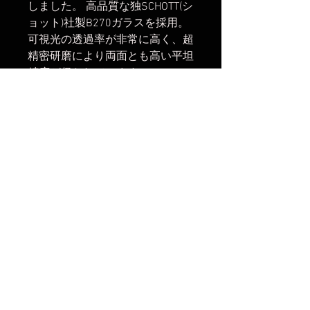
しました。 高品質な独SCHOTT(シ
ョット)社製B270ガラスを採用。
可視光の透過率が非常に高く、超
精密研磨により両面とも高い平坦
精度が保たれています。
主な仕様
効果:最大ND8(3絞り分) フィル
ター径：46mm用 独SCHOTT社
製B270ガラス使用
楽天市場でのご購入は
こちら
ヤフーショッピングでのご購入は
こちら
Amazonでのご購入は
こちら
No Reviews Yet