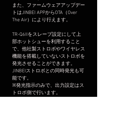
また、ファームウェアアップデー
トはJINBEI APPからOTA（Over
The Air）により行えます。
TR-Q6IIをスレーブ設定にして上
部ホットシューを利用すること
で、他社製ストロボやワイヤレス
機能を搭載していないストロボを
発光させることができます。
JINBEIストロボとの同時発光も可
能です。
※発光指示のみで、出力設定はス
トロボ側で行います。
【主な仕様】
送信距離：約100m
チャンネル数：32CH(CH00 ～
CH31)