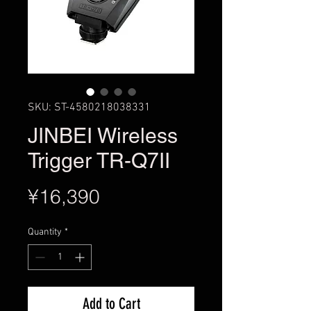
SKU: ST-4580218038331
JINBEI Wireless
Trigger TR-Q7II
Price
¥16,390
Quantity
*
Add to Cart