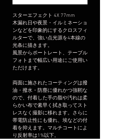
スターエフェクト 4X 77mm
木漏れ日や夜景・イルミネーショ
ンなどを印象的にするクロスフィ
ルターで、強い点光源を4本線の
光条に描きます。
風景からポートレート、テーブル
フォトまで幅広い用途にご使用い
ただけます。
両面に施されたコーティングは撥
油・撥水・防塵に優れかつ強靭な
ので、付着した手の脂や汚れは柔
らかい布で素早く拭き取ってスト
レスなく撮影に移れます。さらに
帯電防止性にも優れ、埃などの付
着を抑えます。マルチコートによ
り反射率は1%以下。