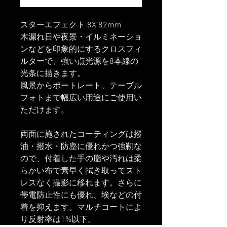
スターエフェクト 8X 82mm
木漏れ日や夜景・イルミネーショ
ンなどを印象的にするクロスフィ
ルターで、強い点光源を8本線の
光条に描きます。
風景からポートレート、テーブル
フォトまで幅広い用途にご使用い
ただけます。
両面に施されたコーティングは撥
油・撥水・防塵に優れかつ強靭な
ので、付着した手の脂や汚れは柔
らかい布で素早く拭き取ってスト
レスなく撮影に移れます。さらに
帯電防止性にも優れ、埃などの付
着を抑えます。マルチコートによ
り反射率は1%以下。