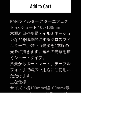
Add to Cart
KANIフィルター スターエフェク
ト 4X ショート 100x100mm
木漏れ日や夜景・イルミネーショ
ンなどを印象的にするクロスフィ
ルターで、強い点光源を4本線の
光条に描きます。短めの光条を描
くショートタイプ。
風景からポートレート、テーブル
フォトまで幅広い用途にご使用い
ただけます。
主な仕様
サイズ：横100mmx縦100mmx厚
さ2mm 独SCHOTT社製B270ガ
ラス使用
楽天市場でのご購入は
こちら