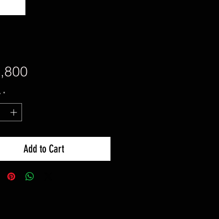
Price
,800
y
*
Add to Cart