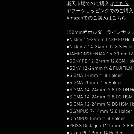
楽天市場でのご購入は
こちら
ヤフーショッピングでのご購入
Amazonでのご購入は
こちら
150mm幅ホルダーラインナッ
●Nikkor 14-24mm f2.8G ED Hold
●Nikkor Z 14-24mm f2.8 S Hold
●TAMRON&PENTAX 15-30mm f2.
●SONY FE 12-24mm f2.8GM Hol
●SONY 12-24mm f4＆FUJIFILM 8
●SIGMA 14mm f1.8 Holder
●SIGMA 20mm f1.4 Holder
●SIGMA 14-24mm f2.8 DG DN Ho
●SIGMA 14-24mm f2.8 DG HSM 
●SIGMA 12-24mm f4 DG HSM Ho
●OLYMPUS 7-14mm f2.8 Holder
●OLYMPUS 8mm f1.8 Holder
●ZEISS Distagon T*15mm f2.8 H
●Nikon PC 19mm f4 Holder