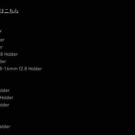
は
こちら
プ
er
er
8 Holder
der
-16mm f2.8 Holder
lder
Holder
lder
older