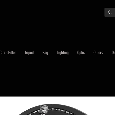
CircleFilter
Tripod
Bag
Lighting
Optic
Others
Ou