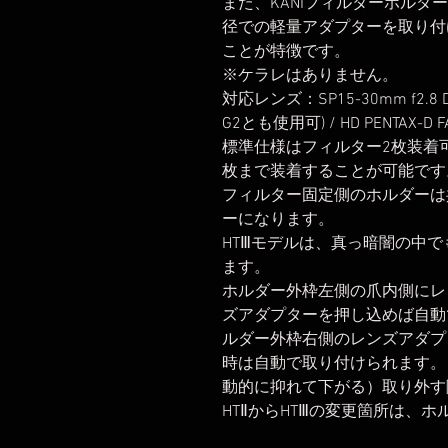
また、KANIフィルターホルダ
径での軽量アダプターを取り付
ことが特徴です。
※ケラレはありません。
対応レンズ：SP15-30mm f2.8 Di 
G2とも使用可) / HD PENTAX-D FA
標準仕様はフィルター2枚装着
枚まで装着することが可能です
フィルター固定側のホルダーは
ーになります。
HTⅢモデルは、真っ暗闇の中
ます。
ホルダー外枠左側の爪内側にレ
ズアダプターを押し込めば自動
ルダー外枠右側のレンズアダプ
時は自動で取り付けられます。
動的に抑れて下がる）取り外す
HTⅡからHTⅢの変更箇所は、