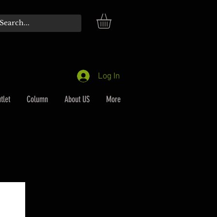
Log In
tlet
Column
About US
More