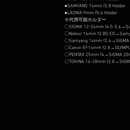
●SAMYANG 14mm f2.8 Holder
●LAOWA 9mm f5.6 Holder
※代用可能ホルダー
〇SIGMA 12-24mm f4.5-5.6→S
〇Nikkor 14mm f2.8D ED→Sam
〇Samyang 14mm f2.4→SIGMA 
〇Canon EF14mm f2.8→OLYMPU
〇PENTAX 25mm f4→SIGMA 20
〇TOKINA 16-28mm f2.8→SIGM