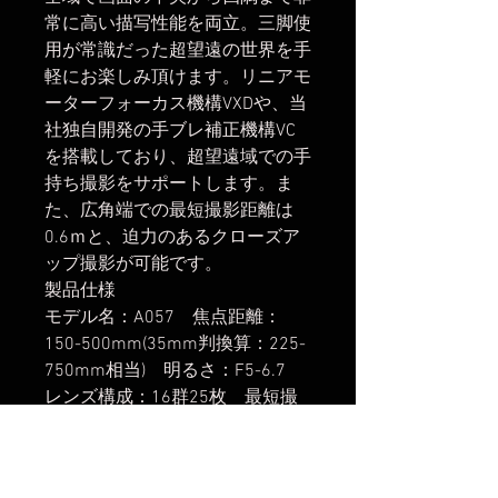
常に高い描写性能を両立。三脚使
用が常識だった超望遠の世界を手
軽にお楽しみ頂けます。リニアモ
ーターフォーカス機構VXDや、当
社独自開発の手ブレ補正機構VC
を搭載しており、超望遠域での手
持ち撮影をサポートします。ま
た、広角端での最短撮影距離は
0.6ｍと、迫力のあるクローズア
ップ撮影が可能です。
製品仕様
モデル名：A057 焦点距離：
150-500mm(35mm判換算：225-
750mm相当) 明るさ：F5-6.7
レンズ構成：16群25枚 最短撮
影距離：0.6m (WIDE) / 1.8m
(TELE) 最大撮影倍率：1:3.1
(WIDE) / 1:3.7 (TELE) フィルター