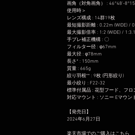
画角（対角画角） : 46°48'-
使用時＞
レンズ構成 : 14群19枚
最短撮影距離 : 0.22m (WIDE) / 0.
最大撮影倍率 : 1:2 (WIDE) / 1:3.1
手ブレ補正機構 : 〇
フィルター径 : φ67mm
最大径 : φ78mm
長さ* : 150mm
質量 : 665g
絞り羽根** : 9枚 (円形絞り)
最小絞り : F22-32
標準付属品 : 花型フード、フ
対応マウント : ソニー Eマウン
【発売日】
2024年6月27日
楽天市場でのご購入は
こちら