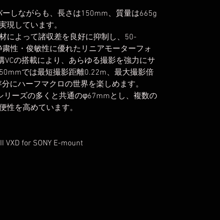
ーしながらも、長さは150mm、質量は665g
実現しています。
材によって諸収差を良好に抑制し、50-
。静粛性・俊敏性に優れたリニアモーターフォ
構VCの搭載により、あらゆる撮影を強力にサ
0mmでは最短撮影距離0.22m、最大撮影倍
、存分にハーフマクロの世界を楽しめます。
ズシリーズの多くと共通のφ67mmとし、複数の
便性を高めています。
I VXD for SONY E-mount