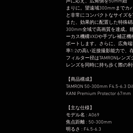
声に応え、広角側を50mm始
まりに。望遠域300mmまでカバ
と非常にコンパクトなサイズを
また、効果的に配置した特殊硝
300mm全域で高画質を達成
ーカス機構VXDや手ブレ補正機
ポートします。さらに、広角端5
率1:2の高い近接撮影能力で
フィルター径はTAMRONレン
レンズを同時に持ち歩く際の利
【商品構成】
TAMRON 50-300mm F4.5-6.3 DiII
KANI Premium Protector 67mm
【主な仕様】
モデル名 : A069
焦点距離 : 50-300mm
明るさ : F4.5-6.3