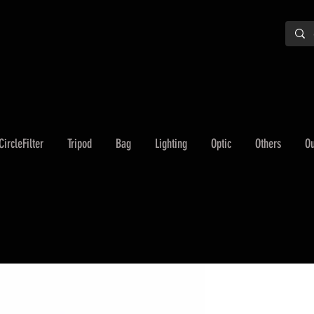
CircleFilter
Tripod
Bag
Lighting
Optic
Others
Ou