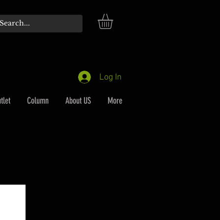
Log In
tlet
Column
About US
More