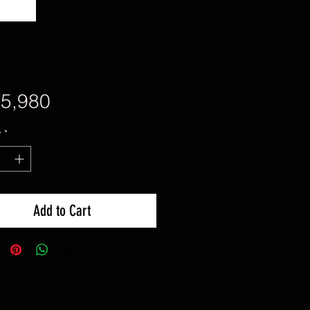
Price
5,980
y
*
Add to Cart