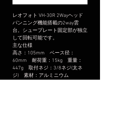
レオフォト VH-30R 2Wayヘッド
パンニング機能搭載の2way雲
台。シュープレート固定部が独立
して回転可能です。
主な仕様
高さ：105mm ベース径：
60mm 耐荷重：15kg 重量：
447g 取付ネジ：3/8ネジ(太ネ
ジ) 素材：アルミニウム
楽天市場でのご購入は
こちら
ヤフーショッピングでのご購入は
こちら
Amazonでのご購入は
こちら