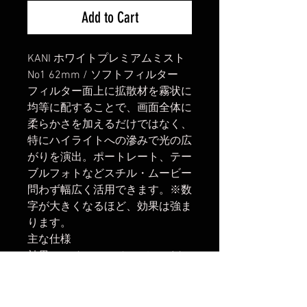
Add to Cart
KANI ホワイトプレミアムミスト
No1 62mm / ソフトフィルター
フィルター面上に拡散材を霧状に
均等に配することで、画面全体に
柔らかさを加えるだけではなく、
特にハイライトへの滲みで光の広
がりを演出。ポートレート、テー
ブルフォトなどスチル・ムービー
問わず幅広く活用できます。※数
字が大きくなるほど、効果は強ま
ります。
主な仕様
効果:ソフトフォーカス ホワイト
ミスト フィルター径：62mm
楽天市場でのご購入は
こちら