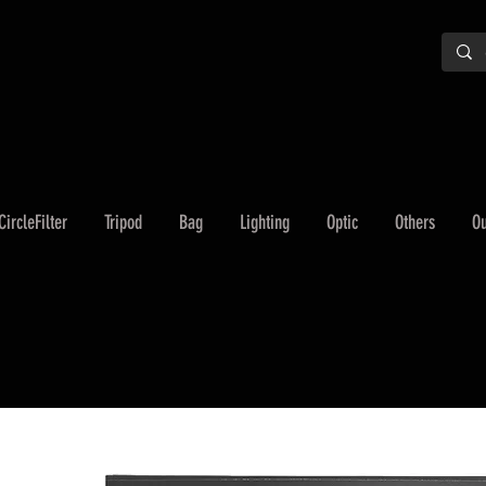
CircleFilter
Tripod
Bag
Lighting
Optic
Others
Ou