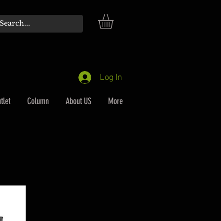
Log In
tlet
Column
About US
More