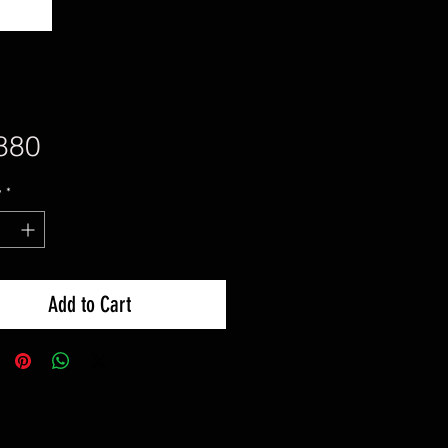
Price
880
y
*
Add to Cart