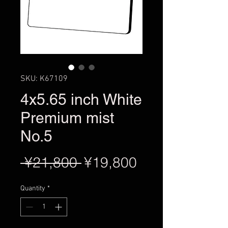
SKU: K67109
4x5.65 inch White
Premium mist
No.5
Regular
Sale
 ¥21,800 
¥19,800
Price
Price
Quantity
*