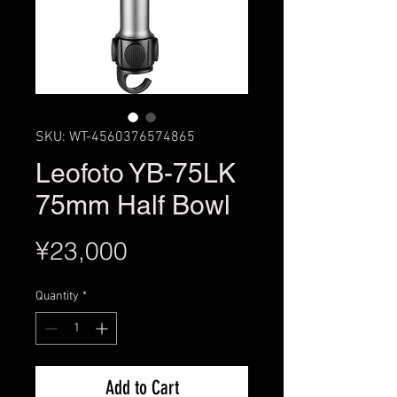
SKU: WT-4560376574865
Leofoto YB-75LK
75mm Half Bowl
Price
¥23,000
Quantity
*
Add to Cart