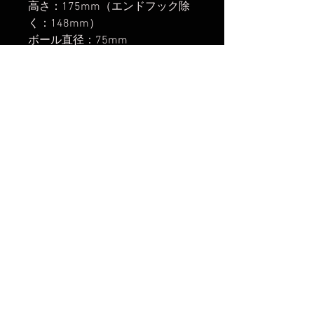
高さ：175mm（エンドフック除
く：148mm）
ボール直径：75mm
水準器：1箇所（丸型）
重量：369g
素材：アルミニウム
クランプ固定方法: スクリュー式
楽天市場でのご購入は
こちら
ヤフーショッピングでのご購入は
こちら
Amazonでのご購入は
こちら
No Reviews Yet
Share your thoughts. Be the first to
leave a review.