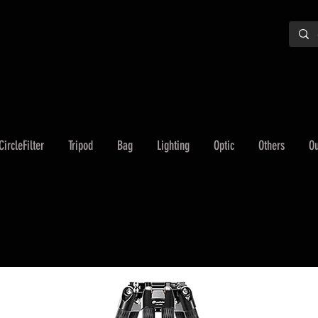
CircleFilter
Tripod
Bag
Lighting
Optic
Others
Ou