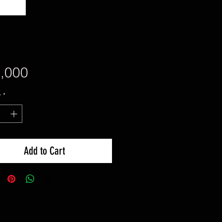
Price
,000
y
*
Add to Cart