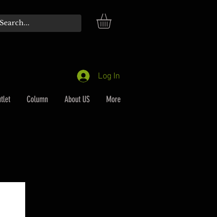
Log In
tlet
Column
About US
More