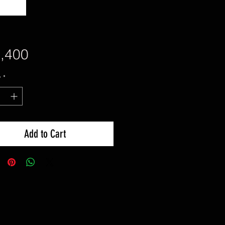
Price
,400
y
*
Add to Cart