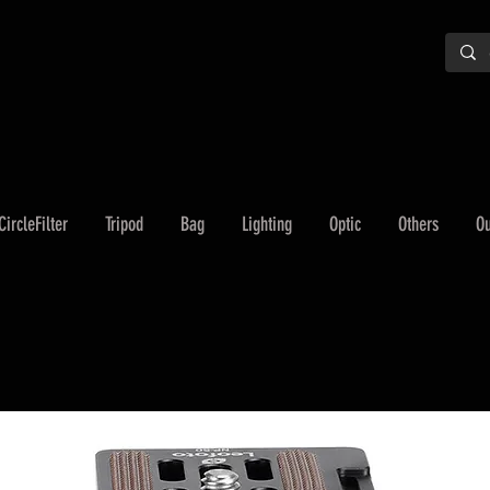
CircleFilter
Tripod
Bag
Lighting
Optic
Others
Ou