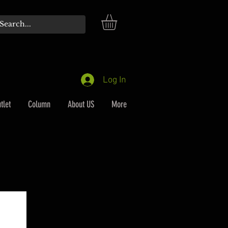
Log In
tlet
Column
About US
More