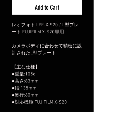
Add to Cart
レオフォト LPF-X-S20 / L型プレ
ート FUJIFILM X-S20専用
カメラボディに合わせて精密に設
計されたL型プレート
【主な仕様】
●重量:105g
●高さ:83mm
●幅:138mm
●奥行:60mm
●対応機種:FUJIFILM X-S20
【発送開始】
2024年1月29日