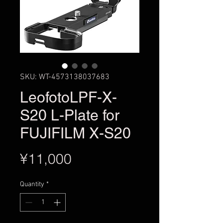
SKU: WT-4573138037683
LeofotoLPF-X-
S20 L-Plate for
FUJIFILM X-S20
Price
¥11,000
Quantity
*