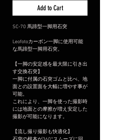
Add to Cart
SC-70 馬蹄型一脚用石突
Leofotoカーボン一脚に使用可能
な馬蹄型一脚用石突。
【一脚の安定感を最大限に引き出
す交換石突】
一脚に付属の石突ゴムと比べ、地
面との設置面を大幅に増やす事が
可能。
これにより、一脚を使った撮影時
には地面との摩擦が増え安定した
撮影が可能になります。
【流し撮り撮影も快適化】
石突の根本が360°スムーズに回