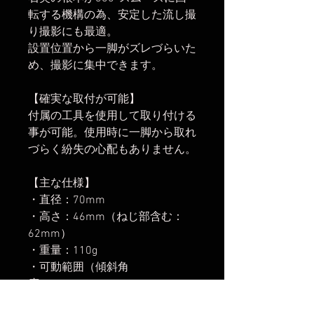
転する機構の為、安定した流し撮
り撮影にも最適。
設置位置から一脚がズレづらいた
め、撮影に集中できます。
【確実な取付が可能】
付属の工具を使用して取り付ける
事が可能。使用時に一脚から取れ
づらく紛失の心配もありません。
【主な仕様】
・直径：70mm
・高さ：46mm（ねじ部含む：
62mm）
・重量：110g
・可動範囲（傾斜角
度）：-45°/+45°
・取付ネジ規格：3/8"(太ネジ)