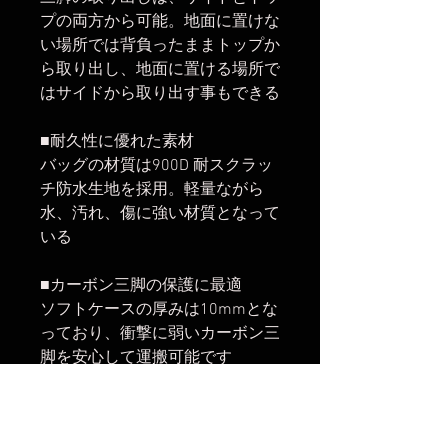
プの両方から可能。地面に置けな
い場所では背負ったままトップか
ら取り出し、地面に置ける場所で
はサイドから取り出す事もできる
■耐久性に優れた素材
バッグの材質は900D 耐スクラッ
チ防水生地を採用。軽量ながら
水、汚れ、傷に強い材質となって
いる
■カーボン三脚の保護に最適
ソフトケースの厚みは10mmとな
っており、衝撃に弱いカーボン三
脚を安心して運搬可能です
●重量：590g
●長さ（内寸）：630mm