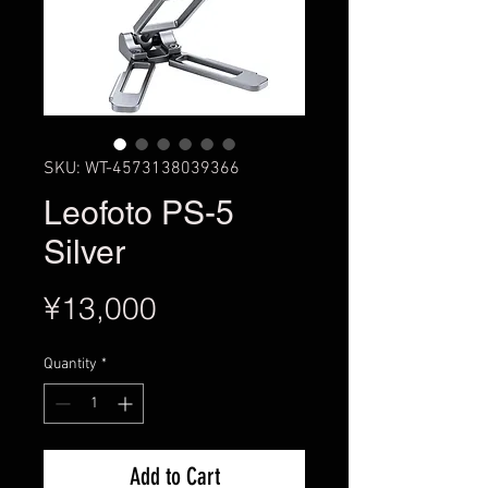
SKU: WT-4573138039366
Leofoto PS-5
Silver
Price
¥13,000
Quantity
*
Add to Cart