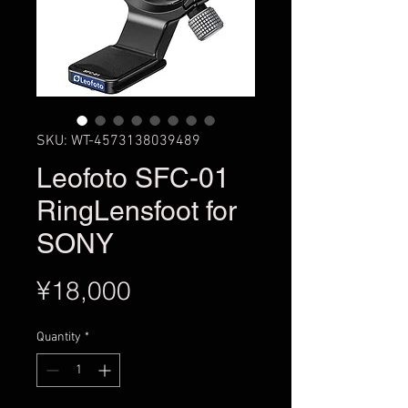
SKU: WT-4573138039489
Leofoto SFC-01
RingLensfoot for
SONY
Price
¥18,000
Quantity
*