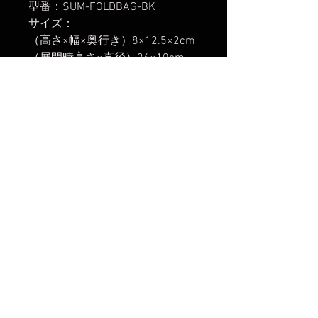
型番：SUM-FOLDBAG-BK
サイズ：
（高さ×幅×奥行き）8×12.5×2cm
（展開時高さ×直径）26×10cm
重量：45g
【発送開始】
2025年2月14日
楽天市場でのご購入は
こちら
Yahoo!ショッピングでのご購入は
こちら
Amazonでのご購入は
こちら
No Reviews Yet
Share your thoughts. Be the first to
leave a review.