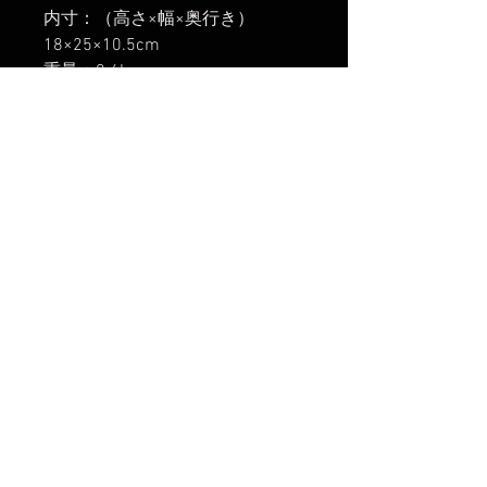
内寸：（高さ×幅×奥行き）
18×25×10.5cm
重量：0.6kg
容量：4L
収納タブレットサイズ：7.69イン
チ
付属品：レインカバー、サポート
ストラップ
※4Lサイズのみ、背面にキャリー
カート取付用のループはありませ
ん。
【発送開始】
2025年2月14日
楽天市場でのご購入は
こちら
Yahoo!ショッピングでのご購入は
こちら