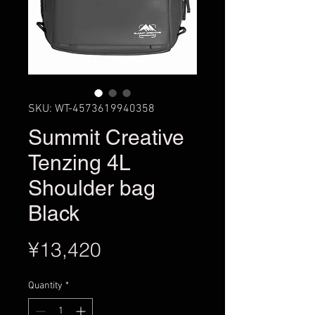
SKU: WT-4573619940358
Summit Creative
Tenzing 4L
Shoulder bag
Black
Price
¥13,420
Quantity
*