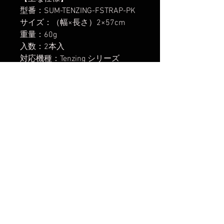
型番：SUM-TENZING-FSTRAP-PK
サイズ：（幅×長さ）2×57cm
重量：60g
入数：2本入
対応機種：Tenzing シリーズ
(Tenzing18Lを除く)バックパック
に対応
【発送開始】
2025年2月14日
楽天市場でのご購入は
こちら
Yahoo!ショッピングでのご購入は
こちら
Amazonでのご購入は
こちら