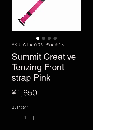
SKU: WT-4573619940518
Summit Creative
Tenzing Front
strap Pink
Price
¥1,650
Quantity
*