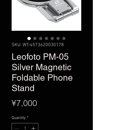
SKU: WT-4573620030178
Leofoto PM-05
Silver Magnetic
Foldable Phone
Stand
Price
¥7,000
Quantity
*