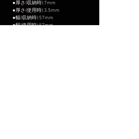
●厚さ(収納時):7mm
●厚さ(使用時):3.5mm
●幅(収納時):57mm
●幅(使用時):57mm
●付属品：マグネットシール
【発売開始】
2025年6月20日
楽天市場でのご購入は
こちら
Yahoo!ショッピングでのご購入は
こちら
Amazonでのご購入は
こちら
No Reviews Yet
Share your thoughts. Be the first to
leave a review.