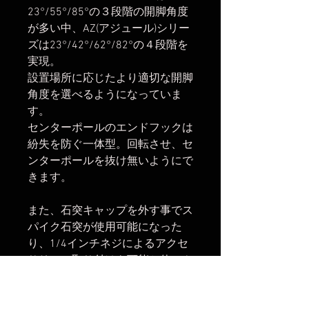
23°/55°/85°の３段階の開脚角度
が多い中、AZ(アジュール)シリー
ズは23°/42°/62°/82°の４段階を
実現。
設置場所に応じたより適切な開脚
角度を選べるようになっていま
す。
センターポールのエンドフックは
紛失を防ぐ一体型。回転させ、セ
ンターポールを抜け無いようにで
きます。
また、石突キャップを外す事でス
パイク石突が使用可能になった
り、1/4インチネジによるアクセ
サリーの取り付けも可能と使いや
すい機能が多数搭載されていま
す。