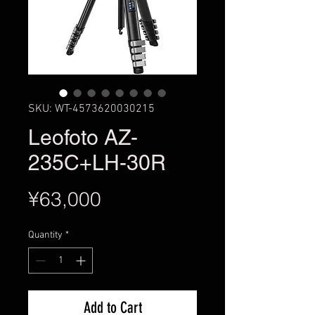
SKU: WT-4573620030215
Leofoto AZ-
235C+LH-30R
Price
¥63,000
Quantity
*
Add to Cart