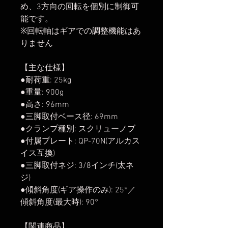
め、3方向の回転を個別に制御可
能です。
※回転軸はギアでの調整機能はあ
りません
【主な仕様】
●耐荷重: 25kg
●重量: 900g
●高さ: 96mm
●三脚取付ベース径: 69mm
●クランプ種別: スクリューノブ
●付属プレート: QP-70N(アルカス
イス互換)
●三脚取付ネジ: 3/8インチ(太ネ
ジ)
●傾斜角度(ギア操作のみ): 25°／
傾斜角度(最大時): 90°
【関連商品】