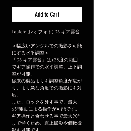
Add to Cart
Leofoto (レオフォト) G6 ギア雲台
＜幅広いアングルでの撮影を可能
にする水平調整＞
「G6 ギア雲台」は±25度の範囲
でギア操作での水平調整、上下調
整が可能。
従来の製品よりも調整角度が広が
り、より急な角度での撮影にも対
応。
また、ロックを外す事で、最大
65°粗動による操作が可能です。
ギア操作と合わせる事で最大90°
まで傾くため、直上撮影や俯瞰撮
影も可能です。