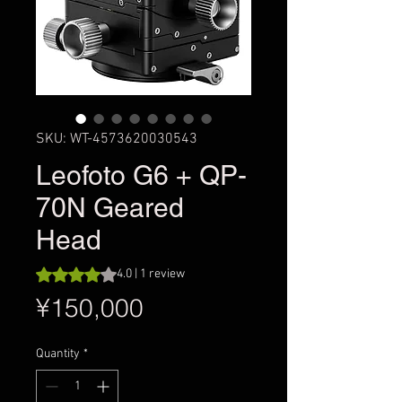
SKU: WT-4573620030543
Leofoto G6 + QP-
70N Geared
Head
Rating is 4.0 out of five stars based on 1 review
4.0 | 1 review
Price
¥150,000
Quantity
*