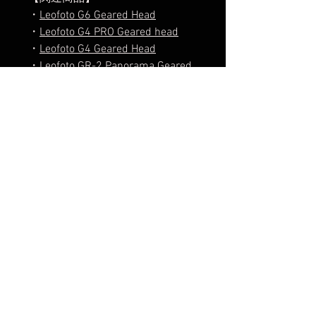
・
Leofoto G6 Geared Head
・
Leofoto G4 PRO Geared head
・
Leofoto G4 Geared Head
・
Leofoto GR-2 Panorama Geared
Head
【発送開始】
2025年8月1日
楽天市場でのご購入は
こちら
ヤフーショッピングでのご購入は
こちら
Amazonでのご購入は
こちら
Reviews
4.0
Rated 4 out of 5 stars.