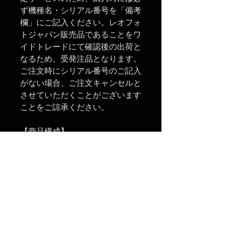
ず機種名・シリアル番号を「備考
欄」にご記入ください。レオフォ
トジャパン販売品であることをワ
イドトレードにて確認後の出荷と
なるため、受発注品となります。
ご注文時にシリアル番号のご記入
がない場合、ご注文キャンセルと
させていただくことがございます
ことをご諒承ください。
【商品構成】
・ロックナット13mm(グリーン)
3個
【関連商品】
・ロックナット13mm(ピンク) 3
個
・ロックナット13mm(オレン