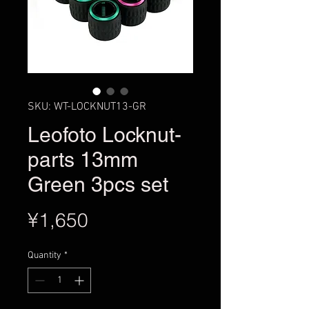
SKU: WT-LOCKNUT13-GR
Leofoto Locknut-
parts 13mm
Green 3pcs set
Price
¥1,650
Quantity
*