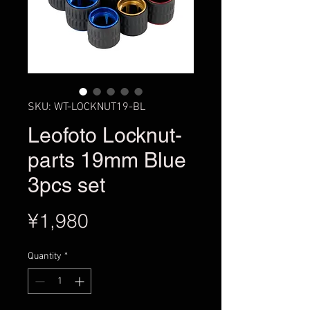
SKU: WT-LOCKNUT19-BL
Leofoto Locknut-
parts 19mm Blue
3pcs set
Price
¥1,980
Quantity
*