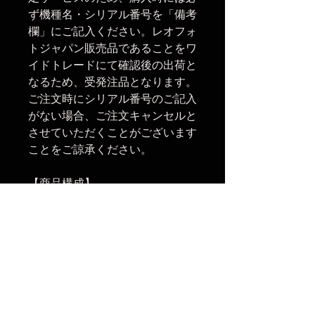
ず機種名・シリアル番号を「備考
欄」にご記入ください。レオフォ
トジャパン販売品であることをワ
イドトレードにて確認後の出荷と
なるため、受発注品となります。
ご注文時にシリアル番号のご記入
がない場合、ご注文キャンセルと
させていただくことがございます
ことをご諒承ください。
【商品構成】
・ロックナット19mm(ブルー) 3
個
【関連商品】
・ロックナット19mm(レッド) 3
個
・ロックナット19mm(イエロー)