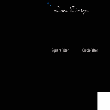
Loca Design
SquareFilter
CircleFilter