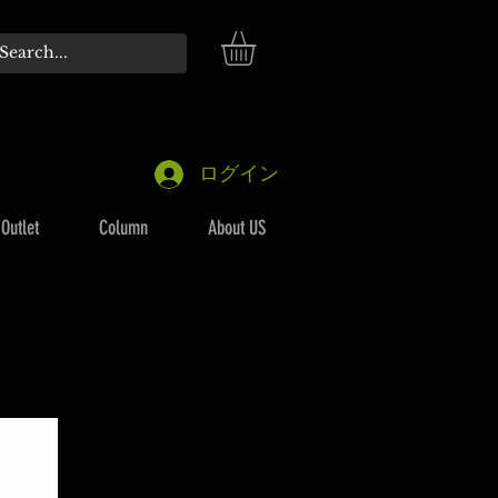
ログイン
Outlet
Column
About US