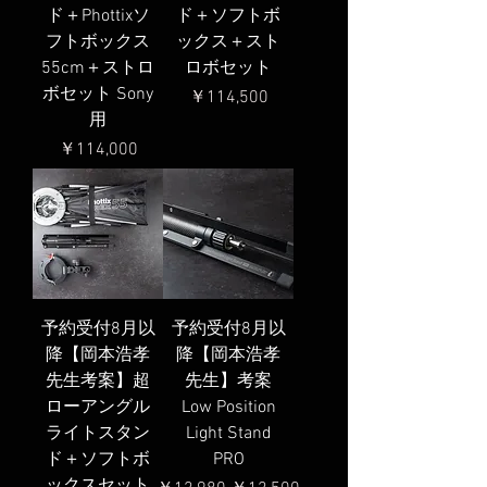
ド＋Phottixソ
ド＋ソフトボ
フトボックス
ックス＋スト
55cm＋ストロ
ロボセット
ボセット Sony
価格
￥114,500
用
価格
￥114,000
予約受付8月以
予約受付8月以
降【岡本浩孝
降【岡本浩孝
先生考案】超
先生】考案
ローアングル
Low Position
ライトスタン
Light Stand
ド＋ソフトボ
PRO
ックスセット