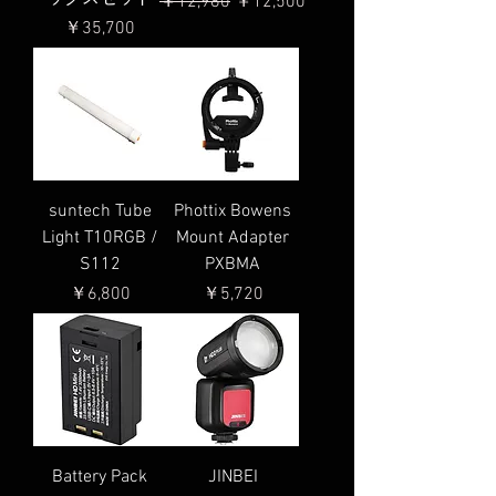
通常価格
セール価格
￥12,980
￥12,500
価格
￥35,700
suntech Tube
Phottix Bowens
Light T10RGB /
Mount Adapter
S112
PXBMA
価格
価格
￥6,800
￥5,720
Battery Pack
JINBEI