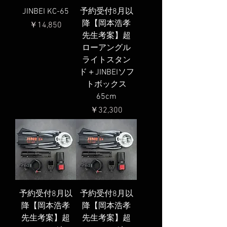
JINBEI KC-65
予約受付8月以
降【岡本浩孝
価格
￥14,850
先生考案】超
ローアングル
ライトスタン
ド＋JINBEIソフ
トボックス
65cm
価格
￥32,300
予約受付8月以
予約受付8月以
降【岡本浩孝
降【岡本浩孝
先生考案】超
先生考案】超