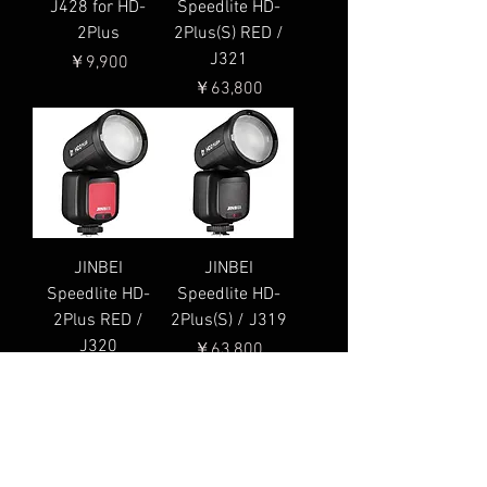
J428 for HD-
Speedlite HD-
2Plus
2Plus(S) RED /
J321
価格
￥9,900
価格
￥63,800
JINBEI
JINBEI
Speedlite HD-
Speedlite HD-
2Plus RED /
2Plus(S) / J319
J320
価格
￥63,800
価格
￥63,800