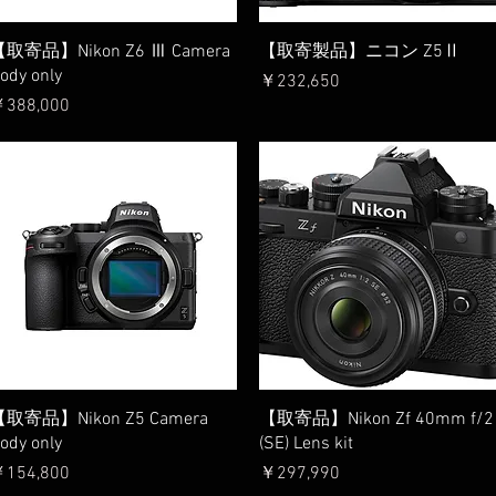
クイックビュー
クイックビュー
取寄品】Nikon Z6 Ⅲ Camera
【取寄製品】ニコン Z5Ⅱ
ody only
価格
￥232,650
価格
388,000
クイックビュー
クイックビュー
取寄品】Nikon Z5 Camera
【取寄品】Nikon Zf 40mm f/2
ody only
(SE) Lens kit
価格
価格
154,800
￥297,990