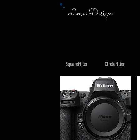
Loca Design
SquareFilter
CircleFilter