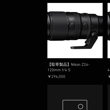
クイックビュー
【取寄製品】Nikon Z24-
【
120mm f/4 S
4
価格
￥296,000
￥