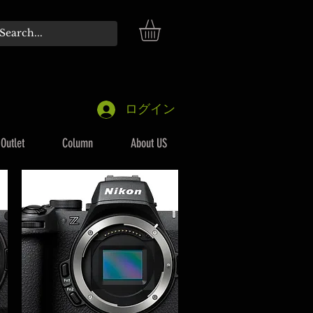
ログイン
Outlet
Column
About US