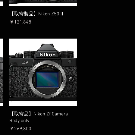
クイックビュー
【取寄製品】Nikon Z50Ⅱ
価格
￥121,848
クイックビュー
【取寄品】Nikon Zf Camera
Body only
価格
￥269,800